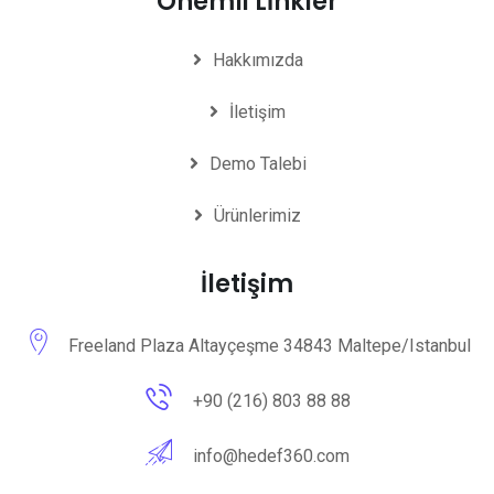
Önemli Lİnkler
Hakkımızda
İletişim
Demo Talebi
Ürünlerimiz
İletişim
Freeland Plaza Altayçeşme 34843 Maltepe/Istanbul
+90 (216) 803 88 88
info@hedef360.com