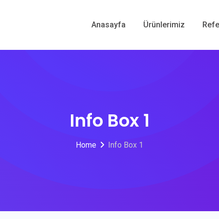
Anasayfa
Ürünlerimiz
Refe
Info Box 1
Home
Info Box 1