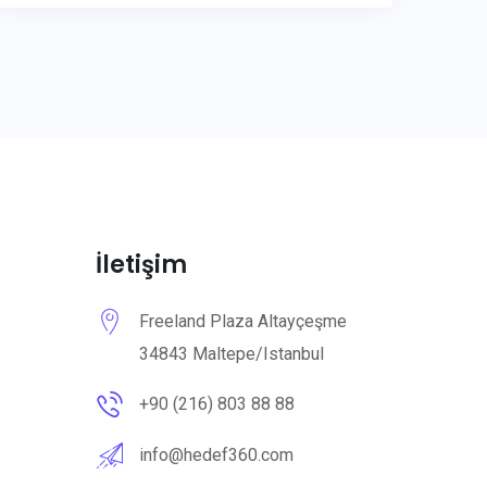
İletişim
Freeland Plaza Altayçeşme
34843 Maltepe/Istanbul
+90 (216) 803 88 88
info@hedef360.com