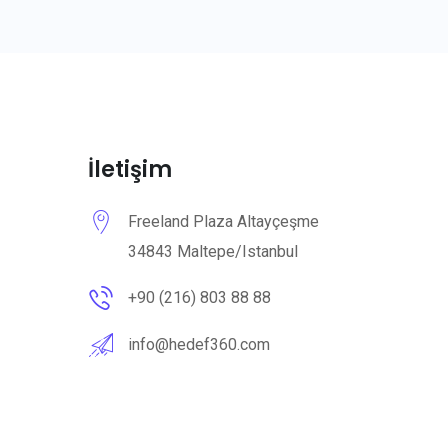
İletişim
Freeland Plaza Altayçeşme
34843 Maltepe/Istanbul
+90 (216) 803 88 88
info@hedef360.com