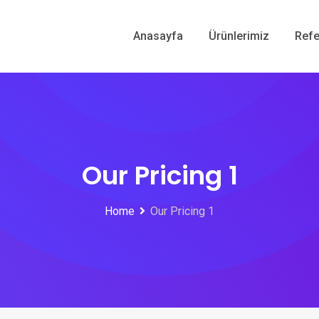
Anasayfa
Ürünlerimiz
Refe
Our Pricing 1
Home
Our Pricing 1