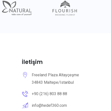
İletişim
Freeland Plaza Altayçeşme
34843 Maltepe/Istanbul
+90 (216) 803 88 88
info@hedef360.com