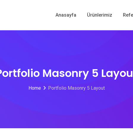
Anasayfa
Ürünlerimiz
Refe
Portfolio Masonry 5 Layou
Home
Portfolio Masonry 5 Layout