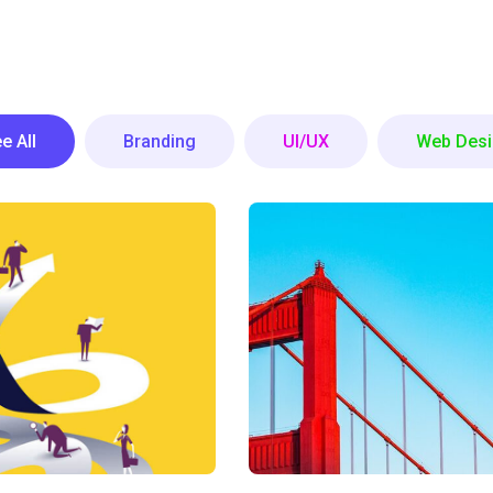
e All
Branding
UI/UX
Web Desi